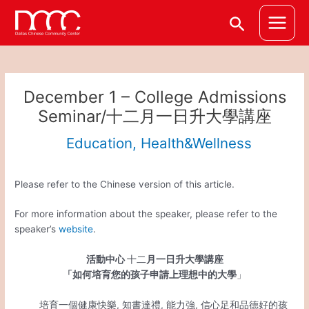
Skip
Post
Main
Search
to
navigation
Menu
content
December 1 – College Admissions
Seminar/十二月一日升大學講座
Education
,
Health&Wellness
Please refer to the Chinese version of this article.
For more information about the speaker, please refer to the
speaker’s
website
.
活動中心
十二
月一日升大學講座
「如何培育您的孩子申請上理想中的大學
」
培育一個健康快樂, 知書達禮, 能力強, 信心足和品德好的孩