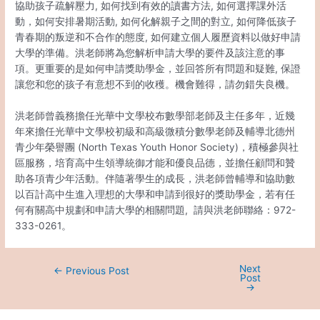
協助孩子疏解壓力, 如何找到有效的讀書方法, 如何選擇課外活
動，如何安排暑期活動, 如何化解親子之間的對立, 如何降低孩子
青春期的叛逆和不合作的態度, 如何建立個人履歷資料以做好申請
大學的準備。洪老師將為您解析申請大學的要件及該注意的事
項。更重要的是如何申請獎助學金，並回答所有問題和疑難, 保證
讓您和您的孩子有意想不到的收穫。機會難得，請勿錯失良機。
洪老師曾義務擔任光華中文學校布數學部老師及主任多年，近幾
年來擔任光華中文學校初級和高級微積分數學老師及輔導北德州
青少年榮譽團 (North Texas Youth Honor Society)，積極參與社
區服務，培育高中生領導統御才能和優良品德，並擔任顧問和贊
助各項青少年活動。伴隨著學生的成長，洪老師曾輔導和協助數
以百計高中生進入理想的大學和申請到很好的獎助學金，若有任
何有關高中規劃和申請大學的相關問題, 請與洪老師聯絡：972-
333-0261。
Next
←
Previous Post
Post
→