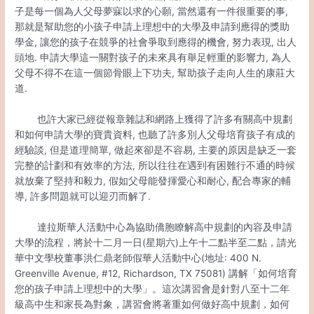
子是每一個為人父母夢寐以求的心願, 當然還有一件很重要的事,
那就是幫助您的小孩子申請上理想中的大學及申請到應得的獎助
學金, 讓您的孩子在競爭的社會爭取到應得的機會, 努力表現, 出人
頭地. 申請大學這一關對孩子的未來具有舉足輕重的影響力, 為人
父母不得不在這一個節骨眼上下功夫, 幫助孩子走向人生的康莊大
道.
也許大家已經從報章雜誌和網路上獲得了許多有關高中規劃
和如何申請大學的寶貴資料, 也聽了許多別人父母培育孩子有成的
經驗談, 但是道理簡單, 做起來卻是不容易, 主要的原因是缺乏一套
完整的計劃和有效率的方法, 所以往往在遇到有困難行不通的時候
就放棄了堅持和毅力, 假如父母能發揮愛心和耐心, 配合專家的輔
導, 許多問題就可以迎刃而解了.
達拉斯華人活動中心為協助僑胞瞭解高中規劃的內容及申請
大學的流程，將於十二月一日(星期六)上午十二點半至二點，請光
華中文學校董事洪仁鼎老師假華人活動中心(地址: 400 N.
Greenville Avenue, #12, Richardson, TX 75081) 講解「如何培育
您的孩子申請上理想中的大學」。這次講習會是針對八至十二年
級高中生和家長為對象，講習會將著重如何做好高中規劃，如何