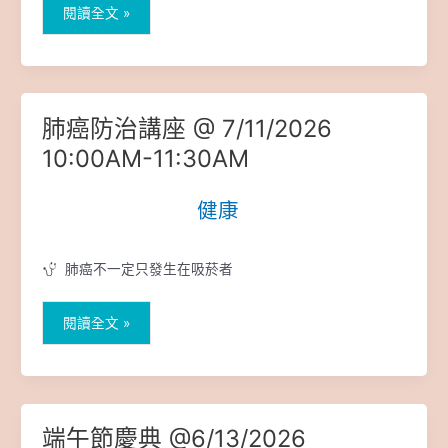
點
15
閱讀全文 »
日
–
上
午
場
肺癌防治講座 @ 7/11/2026
肺
次
癌
10:00AM-11:30AM
@
防
上
治
健康
|
午
講
10
座
點-
@
肺癌不一定只發生在吸菸者
中
7/11/2026
午
10:00AM-
12
11:30AM
閱讀全文 »
點
端午節慶典 @6/13/2026
端