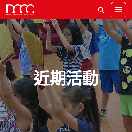
跳
文
Main
搜
至
章
Menu
主
分
尋
要
頁
內
容
近期活動