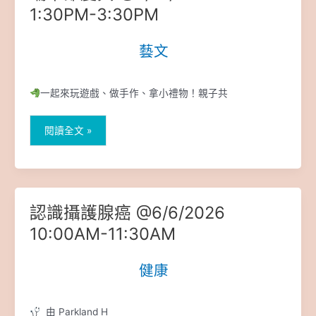
午
1:30PM-3:30PM
節
慶
藝文
|
典
@6/13/2026
1:30PM-
一起來玩遊戲、做手作、拿小禮物！親子共
3:30PM
閱讀全文 »
認識攝護腺癌 @6/6/2026
認
識
10:00AM-11:30AM
攝
護
健康
|
腺
癌
@6/6/2026
由 Parkland H