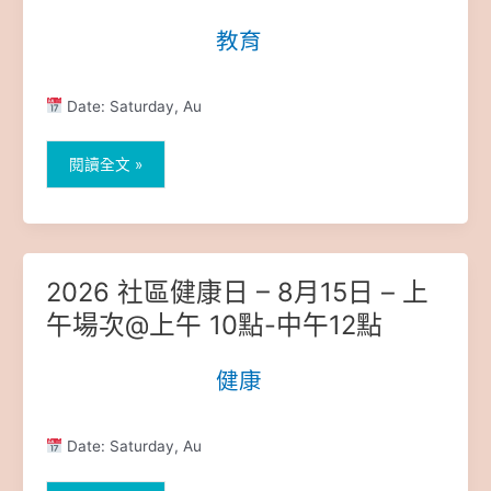
點
健
教育
|
–
康
11
日
點
–
Date: Saturday, Au
8
月
15
閱讀全文 »
日
–
下
午
場
2026 社區健康日 – 8月15日 – 上
2026
次
社
午場次@上午 10點-中午12點
@
區
下
健
健康
|
午
康
1
日
點
–
Date: Saturday, Au
30-
8
4
月