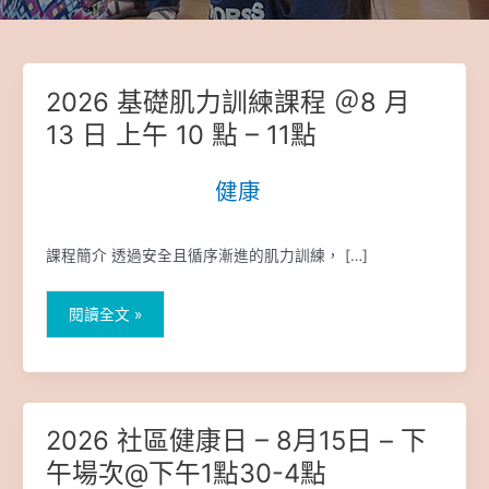
2026 基礎肌力訓練課程 ＠8 月
2026
基
13 日 上午 10 點 – 11點
礎
肌
健康
|
力
訓
練
課程簡介 透過安全且循序漸進的肌力訓練， […]
課
程
＠
閱讀全文 »
8
月
13
日
上
2026 社區健康日 – 8月15日 – 下
2026
午
社
午場次@下午1點30-4點
10
區