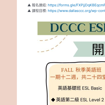
▲ 報名連結:
https://forms.gle/FXPjjDqKBEqcm
▲ 課程目標:
https://www.dallasccc.org/wp-