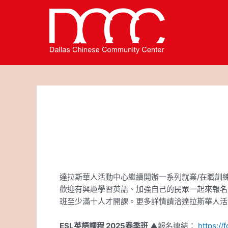
跳
Post
至
navigation
主
要
內
容
達拉斯華人活動中心繼續開辦一系列就業/在職訓練系列課
歡迎有興趣學習英語、加強自己的民眾一起來報名
班至少滿十人才開課。更多詳情請洽達拉斯華人活動中心
ESL英語課程 2025春季班
▲報名連結：
https:/