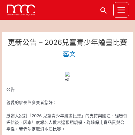
跳
Post
Main
搜
至
navigation
Menu
主
尋
要
內
容
更新公告 – 2026兒童青少年繪畫比賽
藝文
公告
親愛的家長與參賽者您好：
感謝大家對「2026 兒童青少年繪畫比賽」的支持與關注。經審慎
評估後，因本年度報名人數未達預期規模，為確保比賽品質與公
平性，我們決定取消本屆比賽。