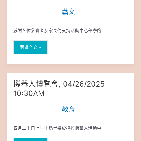
童
藝文
|
青
少
年
感謝各位參賽者及家長們支持活動中心舉辦的
繪
畫
比
閱讀全文 »
賽
得
獎
名
單
機器人博覽會, 04/26/2025
機
揭
器
10:30AM
曉
人
博
教育
|
覽
會,
04/26/2025
四月二十日上午十點半將於達拉斯華人活動中
10:30AM