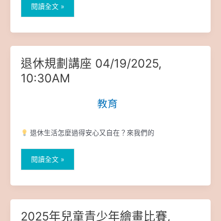
閱讀全文 »
退休規劃講座 04/19/2025,
退
休
10:30AM
規
劃
教育
|
講
座
04/19/2025,
退休生活怎麼過得安心又自在？來我們的
10:30AM
閱讀全文 »
2025年兒童青少年繪畫比賽,
2025