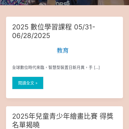
2025 數位學習課程 05/31-
2025
數
06/28/2025
位
學
教育
|
習
課
程
全球數位時代來臨，智慧型裝置日新月異，手 […]
05/31-
06/28/2025
閱讀全文 »
2025年兒童青少年繪畫比賽 得獎
2025
年
名單揭曉
兒