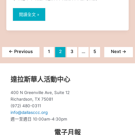
祝
新
年
閱讀全文 »
活
動,
02/08/2025
11AM-
3PM
←
Previous
1
2
3
...
5
Next
→
達拉斯華人活動中心
400 N Greenville Ave, Suite 12
Richardson, TX 75081
(972) 480-0311
info@dallasccc.org
週一至週日 10:00am-4:30pm
電子月報