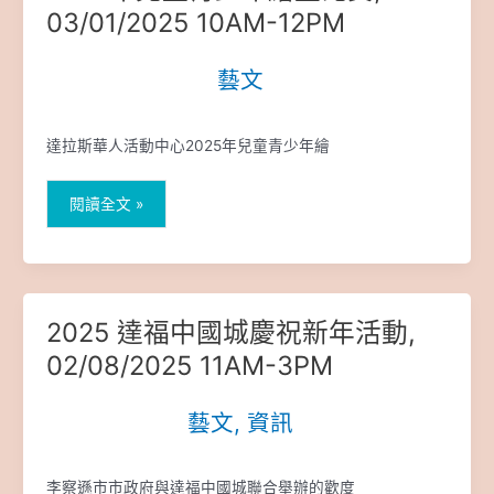
年
03/01/2025 10AM-12PM
兒
童
藝文
|
青
少
年
達拉斯華人活動中心2025年兒童青少年繪
繪
畫
比
閱讀全文 »
賽,
03/01/2025
10AM-
12PM
2025 達福中國城慶祝新年活動,
2025
達
02/08/2025 11AM-3PM
福
中
藝文
,
資訊
|
國
城
慶
李察遜市市政府與達福中國城聯合舉辦的歡度