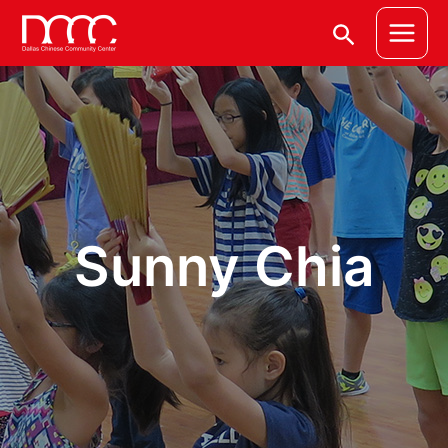
跳
文
Main
搜
至
章
Menu
主
分
尋
要
頁
內
容
Sunny Chia