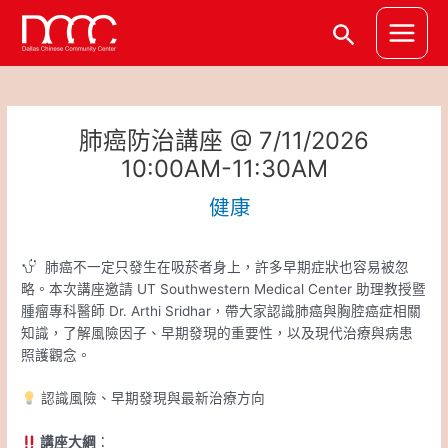
跳
Post
Main
搜
至
navigation
Menu
主
尋
要
內
容
肺癌防治講座 @ 7/11/2026
10:00AM-11:30AM
健康
肺癌不一定只發生在吸菸者身上，許多早期症狀也容易被忽
略。本次講座邀請 UT Southwestern Medical Center 助理教授暨
腫瘤專科醫師 Dr. Arthi Sridhar，帶大家認識肺癌與胸腔癌症相關
知識，了解風險因子、早期發現的重要性，以及現代治療與病患
照護觀念。
認識風險、早期發現與最新治療方向
講座大綱
：