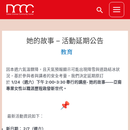
跳
Post
Main
搜
至
navigation
Menu
主
尋
要
內
容
她的故事 – 活動延期公告
教育
因本週六氣溫驟降，且天氣預報顯示可能出現降雪與道路結冰狀
況，基於參與者與講者的安全考量，我們決定延期原訂
於
1/24（週六）下午 2:00–3:30 舉行的講座-
她的故事——亞裔
專業女性以職涯歷程啟發新世代。
最新活動資訊如下：
新日期： 2/7（週六）